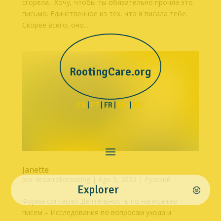
сгорела. Хочу, чтобы ты обязательно прочла это
письмо. Единственное из тех, что я писала тебе.
Скорее всего, оно...
RootingCare.org
ES
|
PT
| FR |
EN
|
RU
Janette
por
desarrollorooting
|
Ago 5, 2022
|
Русский
Explorer
Форма согласия: Деятельность по написанию
писем – Исследования по вопросам ухода и