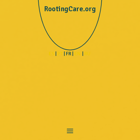
RootingCare.org
ES
|
PT
| FR |
EN
|
RU