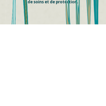
de soins et de protection.
Les témoignages rapportés ici font partie